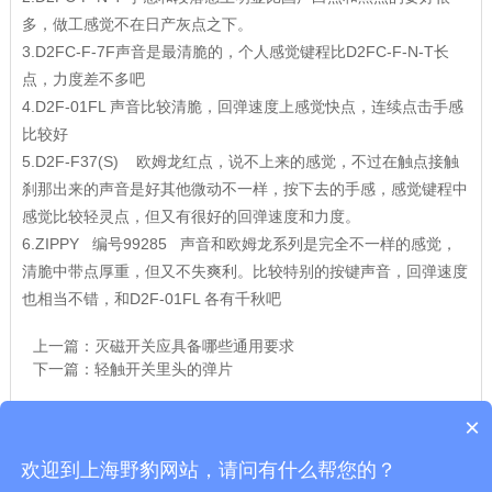
多，做工感觉不在日产灰点之下。
3.D2FC-F-7F声音是最清脆的，个人感觉键程比D2FC-F-N-T长
点，力度差不多吧
4.D2F-01FL 声音比较清脆，回弹速度上感觉快点，连续点击手感
比较好
5.D2F-F37(S) 欧姆龙红点，说不上来的感觉，不过在触点接触
刹那出来的声音是好其他微动不一样，按下去的手感，感觉键程中
感觉比较轻灵点，但又有很好的回弹速度和力度。
6.ZIPPY 编号99285 声音和欧姆龙系列是完全不一样的感觉，
清脆中带点厚重，但又不失爽利。比较特别的按键声音，回弹速度
也相当不错，和D2F-01FL 各有千秋吧
上一篇：
灭磁开关应具备哪些通用要求
下一篇：
轻触开关里头的弹片
×
Copyright © 上海舒佳电气有限公司|接地引线导通测试仪
欢迎到上海野豹网站，请问有什么帮您的？
沪ICP备10206185号