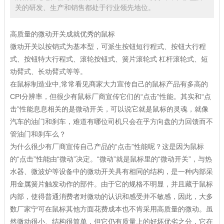
关的研发、生产和销售都处于行业领先地位。
高质量的微动开关成就优秀的鼠标
微动开关以按销式为基本型，可派生按钮短行程式、按钮大行程
式、按钮特大行程式、滚轮按钮式、簧片滚轮式 杠杆滚轮式、短
动臂式、长动臂式等等。
在鼠标制造业中,常常看见商家大力宣传自己的鼠标产品有多高的
CPI分辨率，但很少有鼠标厂商宣传它们的“点击”性能。其实和“点
击”性能息息相关的是微动开关，可以说它就是鼠标的灵魂，就像
汽车的油门和刹车，难道有哪位司机只会在乎方向盘的力回馈而不
管油门和刹车么？
为什么很少有厂商宣传自己产品的“点击”性能呢？这是因为鼠标
的“点击”性能由“微动”决定。“微动”就是鼠标里的“微动开关”，与热
水器、微波炉等设备中的微动开关具有相同的结构，是一种内部采
用金属簧片触发动作的部件。由于它的规格不明显，并且藏于鼠标
内部，使得普通消费者对微动的认识和感受并不敏感，因此，大多
数厂家宁可在鼠标其他方面花费成本也不肯采用高质量的微动。虽
然微动很小、结构很简单，但它仍有质量上的好坏优劣之分，它在