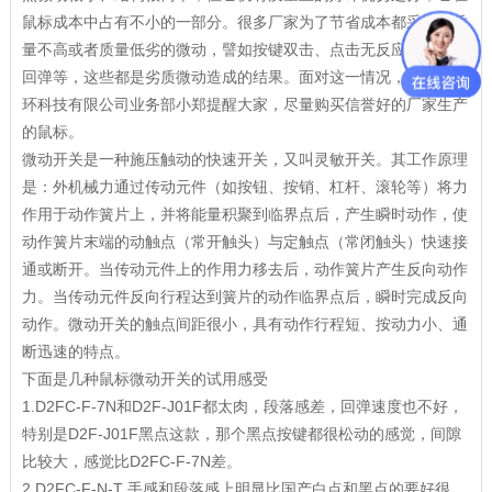
鼠标成本中占有不小的一部分。很多厂家为了节省成本都采用了质
量不高或者质量低劣的微动，譬如按键双击、点击无反应、按键不
回弹等，这些都是劣质微动造成的结果。面对这一情况，深圳市海
环科技有限公司业务部小郑提醒大家，尽量购买信誉好的厂家生产
的鼠标。
微动开关是一种施压触动的快速开关，又叫灵敏开关。其工作原理
是：外机械力通过传动元件（如按钮、按销、杠杆、滚轮等）将力
作用于动作簧片上，并将能量积聚到临界点后，产生瞬时动作，使
动作簧片末端的动触点（常开触头）与定触点（常闭触头）快速接
通或断开。当传动元件上的作用力移去后，动作簧片产生反向动作
力。当传动元件反向行程达到簧片的动作临界点后，瞬时完成反向
动作。微动开关的触点间距很小，具有动作行程短、按动力小、通
断迅速的特点。
下面是几种鼠标微动开关的试用感受
1.D2FC-F-7N和D2F-J01F都太肉，段落感差，回弹速度也不好，
特别是D2F-J01F黑点这款，那个黑点按键都很松动的感觉，间隙
比较大，感觉比D2FC-F-7N差。
2.D2FC-F-N-T 手感和段落感上明显比国产白点和黑点的要好很